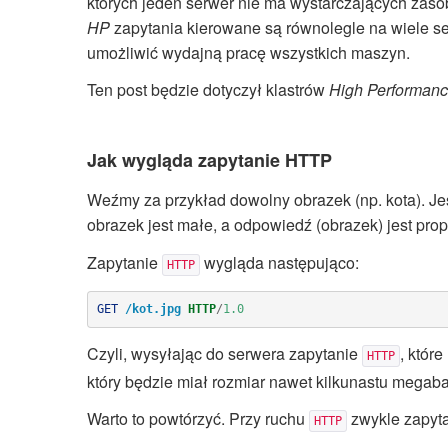
których jeden serwer nie ma wystarczających zaso
HP
zapytania kierowane są równolegle na wiele se
umożliwić wydajną pracę wszystkich maszyn.
Ten post będzie dotyczył klastrów
High Performan
Jak wygląda zapytanie HTTP
Weźmy za przykład dowolny obrazek (np. kota). Jes
obrazek jest małe, a odpowiedź (obrazek) jest prop
Zapytanie
wygląda następująco:
HTTP
GET
/kot.jpg
HTTP
/
1.0
Czyli, wysyłając do serwera zapytanie
, któr
HTTP
który będzie miał rozmiar nawet kilkunastu megaba
Warto to powtórzyć. Przy ruchu
zwykle zapyta
HTTP