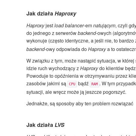
Jak działa
Haproxy
Haproxy
jest
load balancer
-em
natującym
, czyli gd
do jednego z serwerów
backend
-owych (algorytmów
wykonuje (często identyczne, a jeśli nie, to bardz
backend
-owy odpowiada do
Haproxy
a to ostatecz
W związku z tym, może nastąpić sytuacja, w któr
idzie ruch wychodzący z
Haproxy
do klientów będz
Powoduje to opóźnienia w otrzymywaniu przez kli
zasobów jakimi są
bądź
. W tym przypadk
CPU
RAM
sytuacji, ale wręcz może ją jeszcze pogorszyć.
Jednakże, są sposoby aby ten problem rozwiązać
Jak działa
LVS