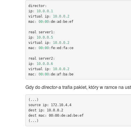
director
:
ip
:
10.0
.
0.1
virtual
ip
:
10.0
.
0.2
mac
:
00
:
00
:
de
:
ad
:
be
:
ef
real
server1
:
ip
:
10.0
.
0.5
virtual
ip
:
10.0
.
0.2
mac
:
00
:
00
:
fe
:
ed
:
fa
:
ce
real
server2
:
ip
:
10.0
.
0.6
virtual
ip
:
10.0
.
0.2
mac
:
00
:
00
:
de
:
af
:
ba
:
be
Gdy do
director
-a trafia pakiet, który w ramce na u
(...)

source ip: 172.10.4.4

dest ip: 10.0.0.2

dest mac: 00:00:de:ad:be:ef
