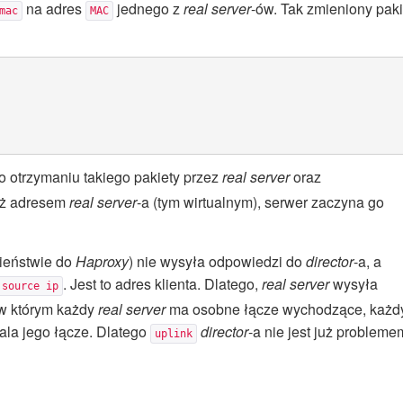
na adres
jednego z
real server
-ów. Tak zmieniony paki
mac
MAC
Po otrzymaniu takiego pakiety przez
real server
oraz
eż adresem
real server
-a (tym wirtualnym), serwer zaczyna go
ieństwie do
Haproxy
) nie wysyła odpowiedzi do
director
-a, a
. Jest to adres klienta. Dlatego,
real server
wysyła
source ip
 w którym każdy
real server
ma osobne łącze wychodzące, każd
ala jego łącze. Dlatego
director
-a nie jest już probleme
uplink