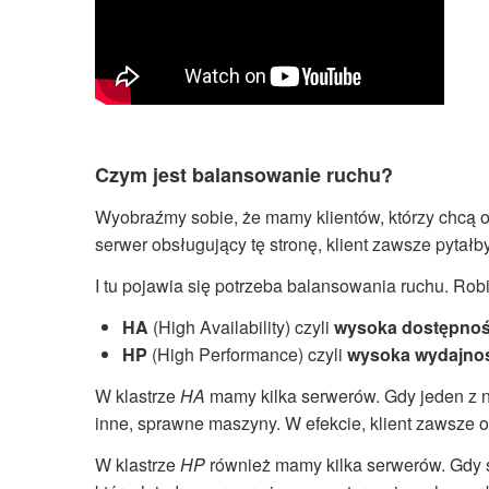
Czym jest balansowanie ruchu?
Wyobraźmy sobie, że mamy klientów, którzy chcą od
serwer obsługujący tę stronę, klient zawsze pytałb
I tu pojawia się potrzeba balansowania ruchu. Robi
HA
(High Availability) czyli
wysoka dostępno
HP
(High Performance) czyli
wysoka wydajno
W klastrze
HA
mamy kilka serwerów. Gdy jeden z n
inne, sprawne maszyny. W efekcie, klient zawsze 
W klastrze
HP
również mamy kilka serwerów. Gdy se