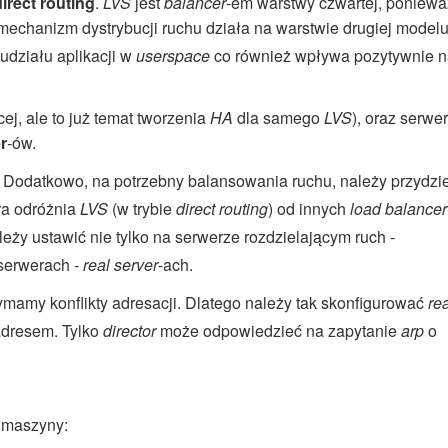
direct routing
.
LVS
jest
balancer
-em warstwy czwartej, poniewa
echanizm dystrybucji ruchu działa na warstwie drugiej model
udziału aplikacji w
userspace
co również wpływa pozytywnie 
ej, ale to już temat tworzenia
HA
dla samego
LVS
), oraz serwe
r
-ów.
. Dodatkowo, na potrzebny balansowania ruchu, należy przydzie
ra odróżnia
LVS
(w trybie
direct routing
) od innych
load balancer
eży ustawić nie tylko na serwerze rozdzielającym ruch -
 serwerach -
real server
-ach.
mamy konflikty adresacji. Dlatego należy tak skonfigurować
re
adresem. Tylko
director
może odpowiedzieć na zapytanie
arp
o
 maszyny: