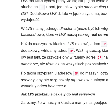
LVS
ma kilka trybów pracy. Ja się skupię na trybie
słucha na
+ port, jednak w trybie
direct routing
m
IP
OSI
. Dodatkowo
LVS
działa w jądrze systemu, bez 
wydajność.
W
LVS
mamy jednego
director
-a (może być ich więc
backend
-owe, które w
LVS
noszą nazwę
real serve
Każda maszyna w klastrze
LVS
ma swój adres
IP
dodatkowy, wirtualny adres
. Ważną rzeczą, któ
IP
ów jest fakt, że przydzielony wirtualny adres
nal
IP
directorze
, ale również na wszystkich pozostałych
Po takim przypisaniu adresów
do maszyn, otrzy
IP
server
-y, aby nie rozgłaszały
arp
-ów z wirtualnym 
wirtualny adres
balancer
-a.
Jak
LVS
przekazuje pakiety do
real server
-ów
Załóżmy, że w naszym klastrze mamy następujące