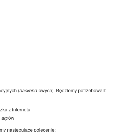
cyjnych (
backend
-owych). Będziemy potrzebowali:
zka z internetu
e
arp
ów
my następujące polecenie: