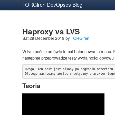
TORGiren DevOpses Blog
Haproxy vs LVS
Sat 29 December 2018 by
TORGiren
W tym poście omówię temat balansowania ruchu. 
następnie przeprowadzę testy wydajności obydw
Uwaga
:
Ten
post
jest
pisany
po
nagraniu
materiału
Dlatego
zachowany
został
chaotyczny
charakter
tego
Teoria