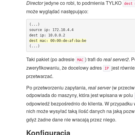
Director
jedyne co robi, to podmienia TYLKO
dest 
może wyglądać następująco:
(...)

source ip: 172.10.4.4

Taki pakiet (po adresie
) trafi do
real server2
. 
MAC
zweryfikowaniu, że docelowy adres
jest równi
IP
przetwarzać.
Po przetworzeniu zapytania,
real server
(w przeciw
odpowiada do maszyny, która jest wpisana w polu
odpowiedź bezpośrednio do klienta. W przypadku
nich może wysyłać taką ilość danych na jaką pozw
gdyż żadne dane nie wracają przez niego.
Konfiguracja