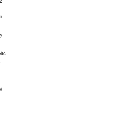
ż
u
na
ry
lić
-
al