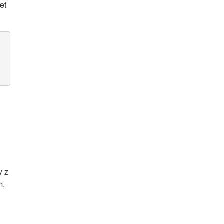
et
y z
m,